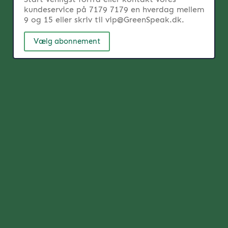
kundeservice på 7179 7179 en hverdag mellem
9 og 15 eller skriv til
vip@GreenSpeak.dk
.
Vælg abonnement